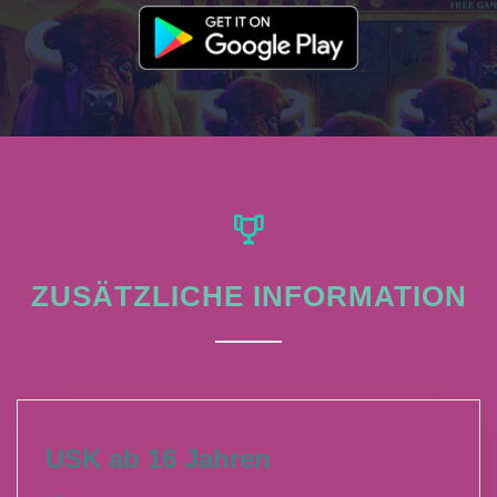
exklusive Casino-Slots-Bonusmünzen zu drehen.
Machen wir eine Reise zum Drehen und Gewinnen mit Vegas
777 klassischen Spielautomatenspielen und kostenlosen
Casino-Spielautomaten!
JACKPOT SAGA, das beste kostenlose Slots-Casinospiel,
hat immer das, wonach Sie suchen~
★Was du von Jackpot Saga bekommen kannst★
ZUSÄTZLICHE INFORMATION
►Wöchentlich neue Spielautomaten
►Hier finden Sie die heißesten und beliebtesten
Spielautomaten
►Einfach die JACKPOTS knacken!
►Kostenlose Münzen sammeln sich ständig an, während
Sie alle 15 Minuten riesige Belohnungen erhalten können
USK ab 16 Jahren
►Erhalten Sie jeden Tag übergroßzügige tägliche