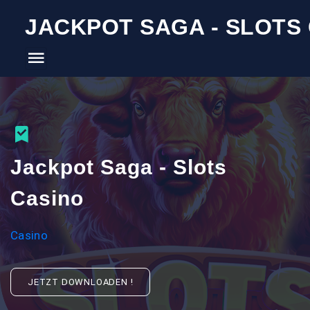
JACKPOT SAGA - SLOTS
Jackpot Saga - Slots
Casino
Casino
JETZT DOWNLOADEN !